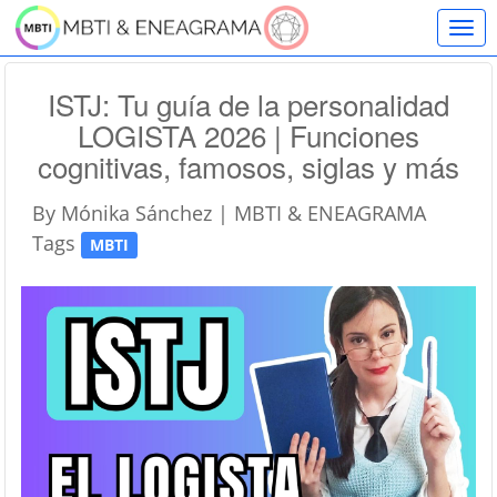
T
o
g
ISTJ: Tu guía de la personalidad
g
LOGISTA 2026 | Funciones
l
cognitivas, famosos, siglas y más
e
By
Mónika Sánchez | MBTI & ENEAGRAMA
n
Tags
a
MBTI
v
i
g
a
t
i
o